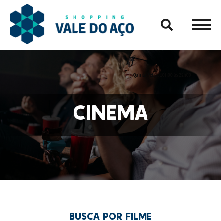
Quinta-Feira:
10h00 às 22h00
AB
CINEMA
GA
COM
BUSCA POR FILME