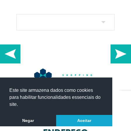
TRABAL
POLÍTICAS DE 
AB
Este site armazena dados como cookies
para habilitar funcionalidades essenciais do
site.
GA
COM
Negar
Aceitar